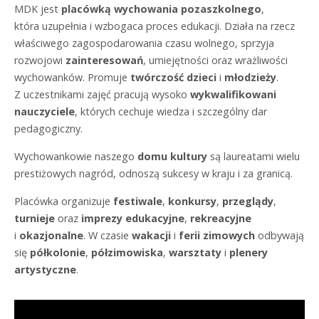
MDK jest
placówką wychowania pozaszkolnego
,
która uzupełnia i wzbogaca proces edukacji. Działa na rzecz
właściwego zagospodarowania czasu wolnego, sprzyja
rozwojowi
zainteresowań
, umiejętności oraz wrażliwości
wychowanków. Promuje
twórczość
dzieci
i
młodzieży
.
Z uczestnikami zajęć pracują wysoko
wykwalifikowani
nauczyciele
, których cechuje wiedza i szczególny dar
pedagogiczny.
Wychowankowie naszego
domu kultury
są laureatami wielu
prestiżowych nagród, odnoszą sukcesy w kraju i za granicą.
Placówka organizuje
festiwale
,
konkursy
,
przeglądy
,
turnieje
oraz
imprezy edukacyjne
,
rekreacyjne
i
okazjonalne
. W czasie
wakacji
i
ferii zimowych
odbywają
się
półkolonie
,
półzimowiska
,
warsztaty
i
plenery
artystyczne
.