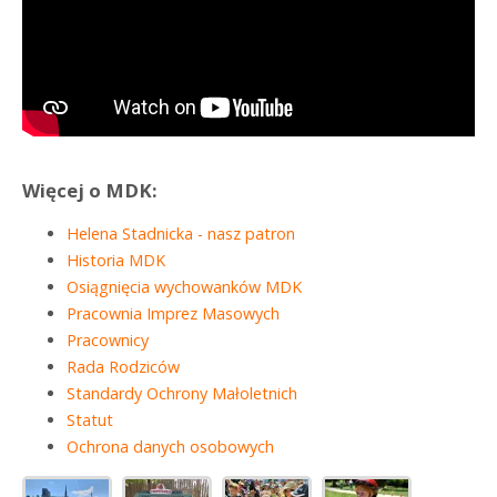
Więcej o MDK:
Helena Stadnicka - nasz patron
Historia MDK
Osiągnięcia wychowanków MDK
Pracownia Imprez Masowych
Pracownicy
Rada Rodziców
Standardy Ochrony Małoletnich
Statut
Ochrona danych osobowych