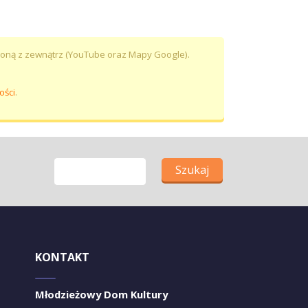
adzoną z zewnątrz (YouTube oraz Mapy Google).
ości
.
Szukaj
KONTAKT
Młodzieżowy Dom Kultury