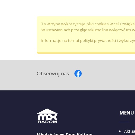
Ta witryna wykorzystuje pliki cookies w celu zwię
W ustawieniach przeglądarki można wyłączyć ich 
Informacje na temat polityki prywatności i wykorz
Obserwuj nas:
MENU
Aktua
Młodzieżowy Dom Kultury