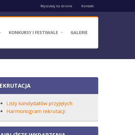
Wyszukaj na stronie
Kontakt
Top
menu
KONKURSY I FESTIWALE
GALERIE
EKRUTACJA
Listy kandydatów przyjętych
Harmonogram rekrutacji
AJBLIŻSZE WYDARZENIA