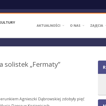
KULTURY
Główna
AKTUALNOŚCI
O NAS
ZAJĘCIA
nawigacja
a solistek „Fermaty”
R
ierunkiem Agnieszki Dąbrowskiej zdobyły pięć
 Music Dance w Kozienicach
N