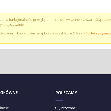
kszenia funkcjonalności przeglądarki, a także związane z zawartością os
wykorzystywanie.
ystywania plików cookies znajdują się w zakładce O Nas >
Polityka prywatn
 GŁÓWNE
POLECAMY
lności
„Przyroda”