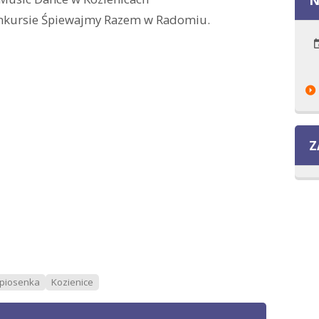
onkursie Śpiewajmy Razem w Radomiu.
Z
piosenka
Kozienice