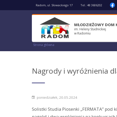
Przejdź
Radom, ul. Słowackiego 17
Tel.:
48 3606202
do
treści
MŁODZIEŻOWY DOM 
im. Heleny Stadnickiej
w Radomiu
Strona główna
Ścieżka
nawigacyjna
Nagrody i wyróżnienia dl
poniedziałek, 20.05.2024
Solistki Studia Piosenki „FERMATA” pod k
nagród i dwa wyróżnienia na konkursach